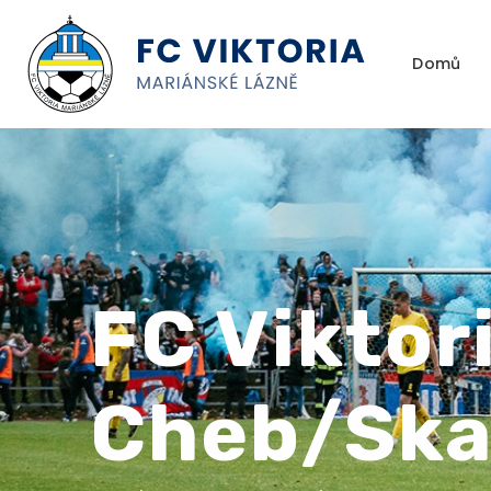
Domů
FC Viktor
Cheb/Ska