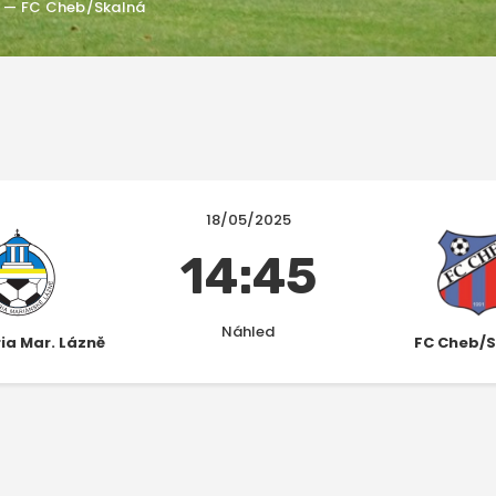
ně — FC Cheb/Skalná
18/05/2025
14:45
Náhled
ria Mar. Lázně
FC Cheb/