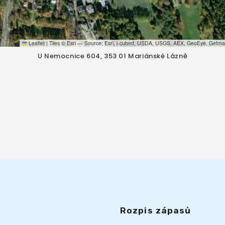
Leaflet
|
Tiles © Esri — Source: Esri, i-cubed, USDA, USGS, AEX, GeoEye, Getma
U Nemocnice 604, 353 01 Mariánské Lázně
Rozpis zápasů