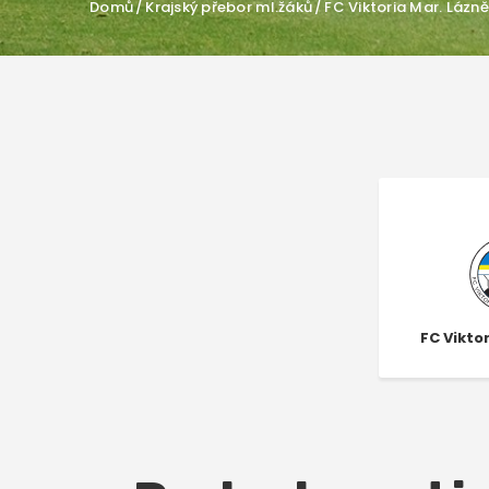
Domů
Krajský přebor ml.žáků
FC Viktoria Mar. Láz
FC Vikto