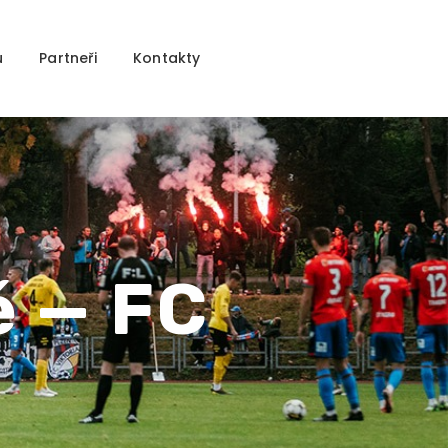
u
Partneři
Kontakty
ě — FC