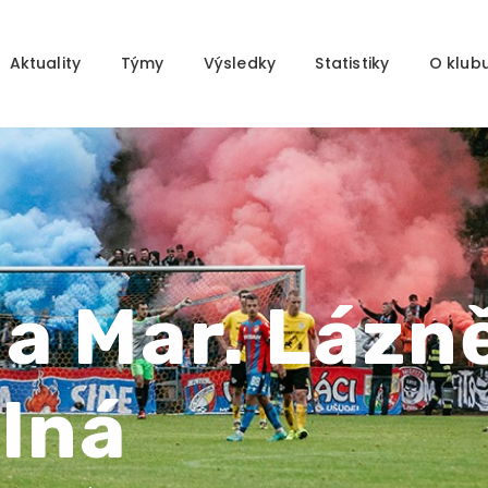
Domů
Aktuality
Aktuality
Týmy
Výsledky
Statistiky
O klub
Týmy
Výsledky
Statistiky
O klubu
Partneři
Kontakty
ia Mar. Lázn
lná